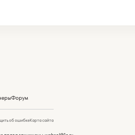
неры
Форум
ить об ошибке
Карта сайта