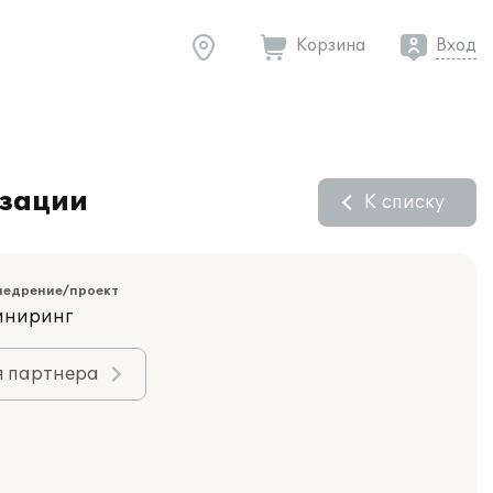
Корзина
Вход
изации
К списку
недрение/проект
иниринг
я партнера