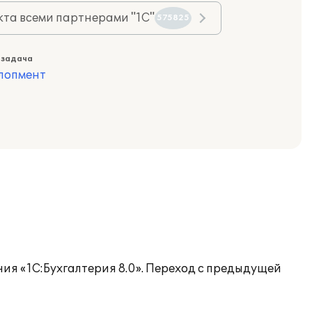
та всеми партнерами "1С"
575825
 задача
лопмент
ия «1С:Бухгалтерия 8.0». Переход с предыдущей