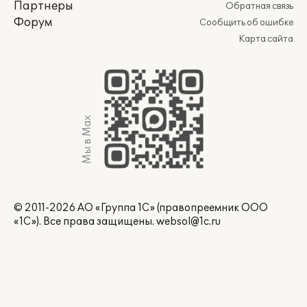
Партнеры
Обратная связь
Форум
Сообщить об ошибке
Карта сайта
Мы в Max
© 2011-2026 АО «Группа 1С» (правопреемник ООО
«1С»). Все права защищены.
websol@1c.ru