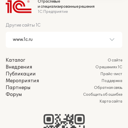
Отраслевые
и специализированные решения
1С:Предприятие
Другие сайты 1С
Каталог
О сайте
Внедрения
О решениях 1С
Публикации
Прайс-лист
Мероприятия
Поддержка
Партнеры
Обратная связь
Форум
Сообщить об ошибке
Карта сайта