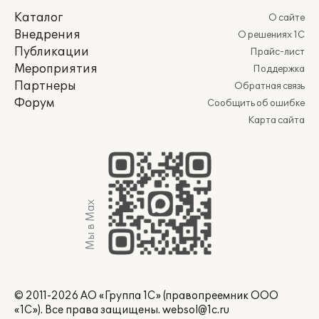
Каталог
О сайте
Внедрения
О решениях 1С
Публикации
Прайс-лист
Мероприятия
Поддержка
Партнеры
Обратная связь
Форум
Сообщить об ошибке
Карта сайта
Мы в Max
© 2011-2026 АО «Группа 1С» (правопреемник ООО
«1С»). Все права защищены.
websol@1c.ru