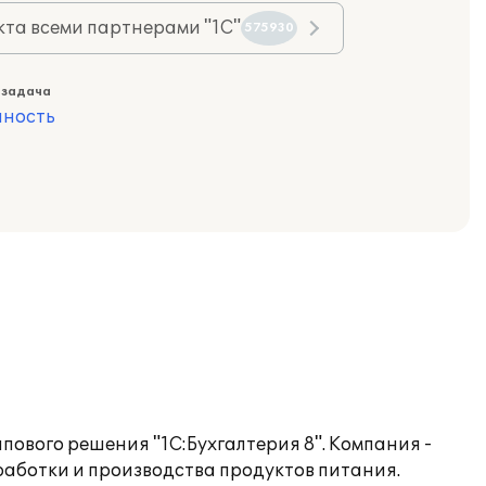
та всеми партнерами "1С"
575930
 задача
ность
ового решения "1С:Бухгалтерия 8". Компания -
работки и производства продуктов питания.