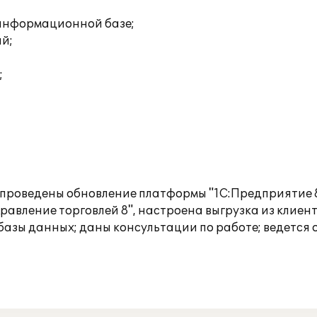
 информационной базе;
ий;
;
е проведены обновление платформы "1С:Предприятие 8
Управление торговлей 8", настроена выгрузка из клие
базы данных; даны консультации по работе; ведется 