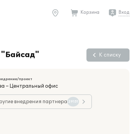
Корзина
Вход
 "Байсад"
К списку
недрение/проект
ва – Центральный офис
ругие внедрения партнера
29151