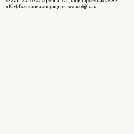
© 2011-2026 АО «Группа 1С» (правопреемник ООО
«1С»). Все права защищены.
websol@1c.ru