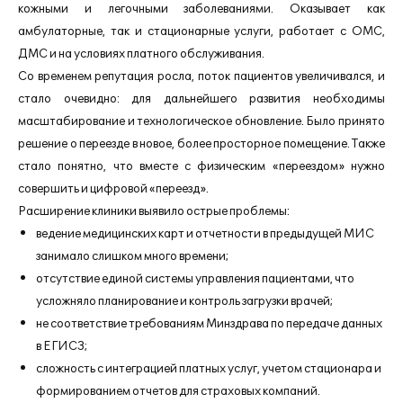
кожными и легочными заболеваниями. Оказывает как
амбулаторные, так и стационарные услуги, работает с ОМС,
ДМС и на условиях платного обслуживания.
Со временем репутация росла, поток пациентов увеличивался, и
стало очевидно: для дальнейшего развития необходимы
масштабирование и технологическое обновление. Было принято
решение о переезде в новое, более просторное помещение. Также
стало понятно, что вместе с физическим «переездом» нужно
совершить и цифровой «переезд».
Расширение клиники выявило острые проблемы:
ведение медицинских карт и отчетности в предыдущей МИС
занимало слишком много времени;
отсутствие единой системы управления пациентами, что
усложняло планирование и контроль загрузки врачей;
не соответствие требованиям Минздрава по передаче данных
в ЕГИСЗ;
сложность с интеграцией платных услуг, учетом стационара и
формированием отчетов для страховых компаний.