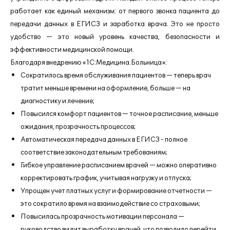
работает как единый механизм: от первого звонка пациента до
передачи данных в ЕГИСЗ и заработка врача. Это не просто
удобство — это новый уровень качества, безопасности и
эффективности медицинской помощи.
Благодаря внедрению «1С:Медицина.Больница»:
Сократилось время обслуживания пациентов — теперь врач
тратит меньше времени на оформление, больше — на
диагностику и лечение;
Повысился комфорт пациентов — точное расписание, меньше
ожидания, прозрачность процессов;
Автоматическая передача данных в ЕГИСЗ - полное
соответствие законодательным требованиям;
Гибкое управление расписанием врачей — можно оперативно
корректировать график, учитывая нагрузку и отпуска;
Упрощен учет платных услуг и формирование отчетности —
это сократило время на взаимодействие со страховыми;
Повысилась прозрачность мотивации персонала —
руководство видит выработку врачей, что позволило перейти