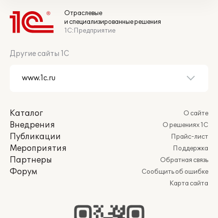
Отраслевые
и специализированные решения
1С:Предприятие
Другие сайты 1С
Каталог
О сайте
Внедрения
О решениях 1С
Публикации
Прайс-лист
Мероприятия
Поддержка
Партнеры
Обратная связь
Форум
Сообщить об ошибке
Карта сайта