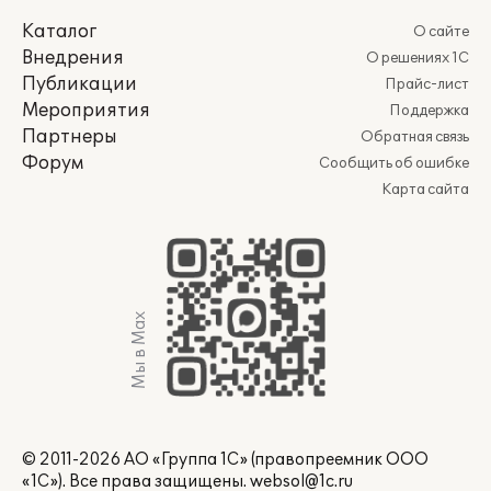
Каталог
О сайте
Внедрения
О решениях 1С
Публикации
Прайс-лист
Мероприятия
Поддержка
Партнеры
Обратная связь
Форум
Сообщить об ошибке
Карта сайта
Мы в Max
© 2011-2026 АО «Группа 1С» (правопреемник ООО
«1С»). Все права защищены.
websol@1c.ru