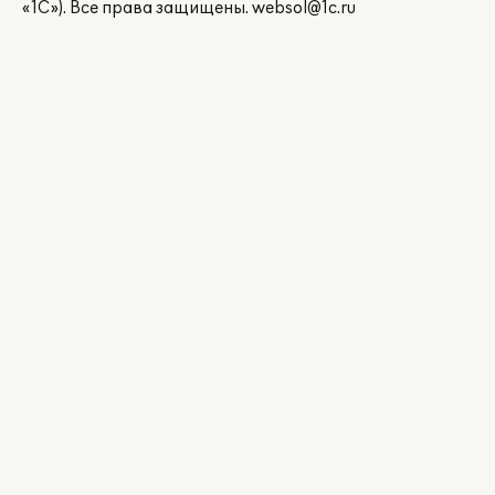
«1С»). Все права защищены.
websol@1c.ru