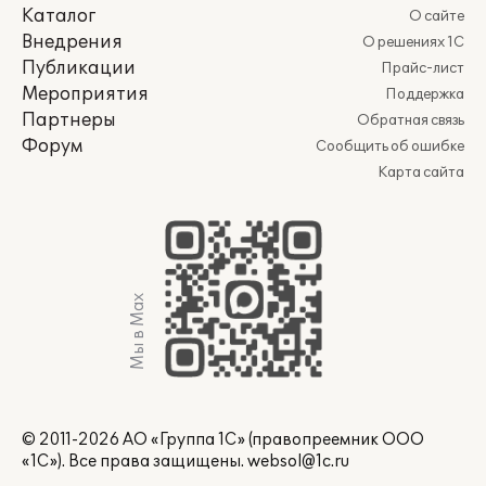
Каталог
О сайте
Внедрения
О решениях 1С
Публикации
Прайс-лист
Мероприятия
Поддержка
Партнеры
Обратная связь
Форум
Сообщить об ошибке
Карта сайта
Мы в Max
© 2011-2026 АО «Группа 1С» (правопреемник ООО
«1С»). Все права защищены.
websol@1c.ru