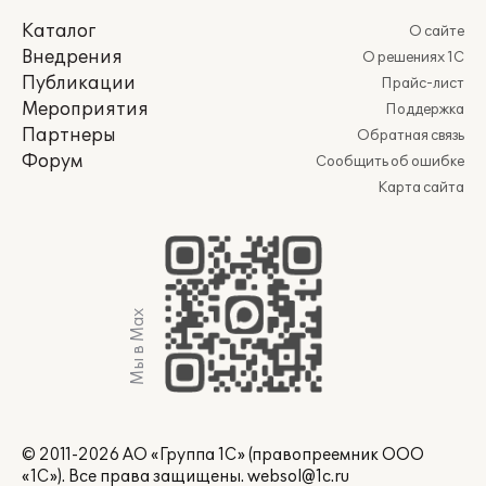
Каталог
О сайте
Внедрения
О решениях 1С
Публикации
Прайс-лист
Мероприятия
Поддержка
Партнеры
Обратная связь
Форум
Сообщить об ошибке
Карта сайта
Мы в Max
© 2011-2026 АО «Группа 1С» (правопреемник ООО
«1С»). Все права защищены.
websol@1c.ru