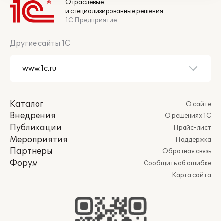
Отраслевые
и специализированные решения
1С:Предприятие
Другие сайты 1С
Каталог
О сайте
Внедрения
О решениях 1С
Публикации
Прайс-лист
Мероприятия
Поддержка
Партнеры
Обратная связь
Форум
Сообщить об ошибке
Карта сайта