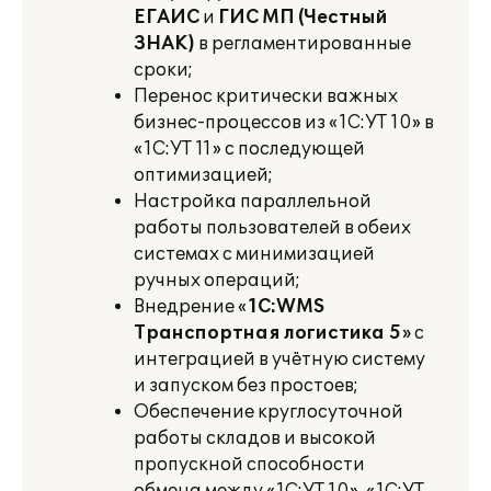
ЕГАИС
и
ГИС МП (Честный
ЗНАК)
в регламентированные
сроки;
Перенос критически важных
бизнес-процессов из «1С:УТ 10» в
«1С:УТ 11» с последующей
оптимизацией;
Настройка параллельной
работы пользователей в обеих
системах с минимизацией
ручных операций;
Внедрение «
1С:WMS
Транспортная логистика 5
»
с
интеграцией в учётную систему
и запуском без простоев;
Обеспечение круглосуточной
работы складов и высокой
пропускной способности