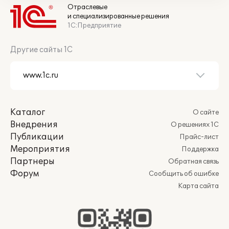
Отраслевые
и специализированные решения
1С:Предприятие
Другие сайты 1С
Каталог
О сайте
Внедрения
О решениях 1С
Публикации
Прайс-лист
Мероприятия
Поддержка
Партнеры
Обратная связь
Форум
Сообщить об ошибке
Карта сайта