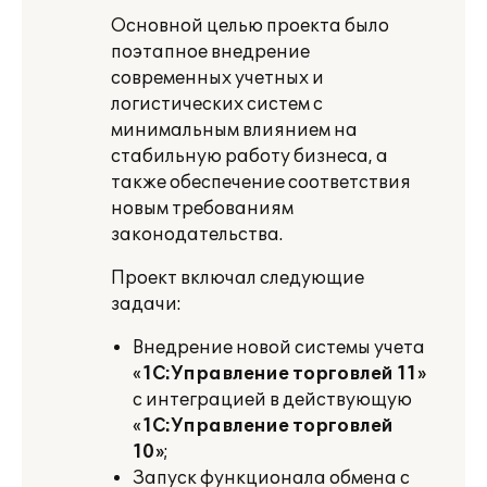
Основной целью проекта было
поэтапное внедрение
современных учетных и
логистических систем с
минимальным влиянием на
стабильную работу бизнеса, а
также обеспечение соответствия
новым требованиям
законодательства.
Проект включал следующие
задачи:
Внедрение новой системы учета
«
1С:У
правление торговлей 11
»
с интеграцией в действующую
«
1С:У
правление торговлей
1
0»
;
Запуск функционала обмена с