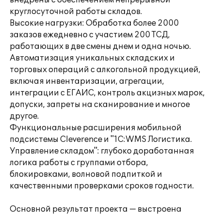
внедрены с обеспечением непрерывной
круглосуточной работы складов.
Высокие нагрузки: Обработка более 2000
заказов ежедневно с участием 200 ТСД,
работающих в две смены днем и одна ночью.
Автоматизация уникальных складских и
торговых операций с алкогольной продукцией,
включая инвентаризации, агрегации,
интеграции с ЕГАИС, контроль акцизных марок,
допуски, запреты на сканирование и многое
другое.
Функциональные расширения мобильной
подсистемы Cleverence и "1С:WMS Логистика.
Управление складом": глубоко доработанная
логика работы с группами отбора,
блокировками, волновой подпиткой и
качественными проверками сроков годности.
Основной результат проекта — выстроена