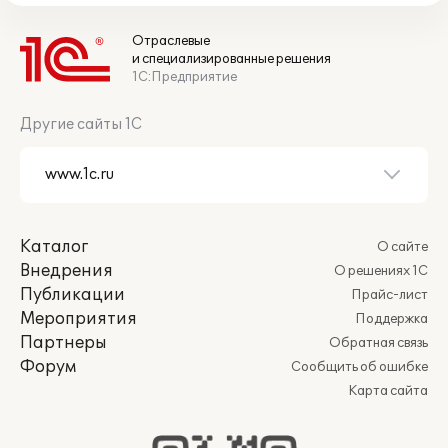
Отраслевые
и специализированные решения
1С:Предприятие
Другие сайты 1С
Каталог
О сайте
Внедрения
О решениях 1С
Публикации
Прайс-лист
Мероприятия
Поддержка
Партнеры
Обратная связь
Форум
Сообщить об ошибке
Карта сайта