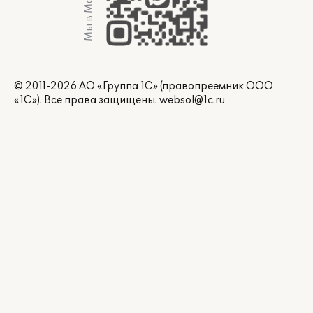
Мы в Max
© 2011-2026 АО «Группа 1С» (правопреемник ООО
«1С»). Все права защищены.
websol@1c.ru