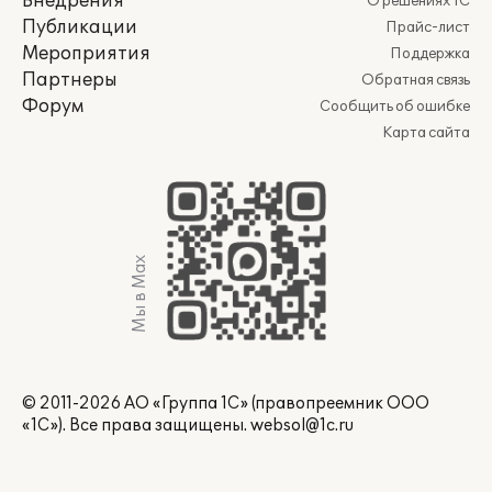
Внедрения
О решениях 1С
Публикации
Прайс-лист
Мероприятия
Поддержка
Партнеры
Обратная связь
Форум
Сообщить об ошибке
Карта сайта
Мы в Max
© 2011-2026 АО «Группа 1С» (правопреемник ООО
«1С»). Все права защищены.
websol@1c.ru