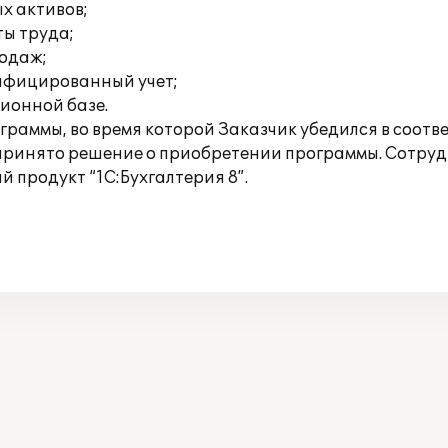
х активов;
ты труда;
родаж;
ифицированный учет;
ионной базе.
граммы, во время которой Заказчик убедился в соот
 принято решение о приобретении программы. Сотр
й продукт “1С:Бухгалтерия 8”.