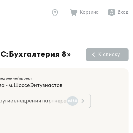
Корзина
Вход
1С:Бухгалтерия 8»
К списку
недрение/проект
а - м. Шоссе Энтузиастов
ругие внедрения партнера
6588