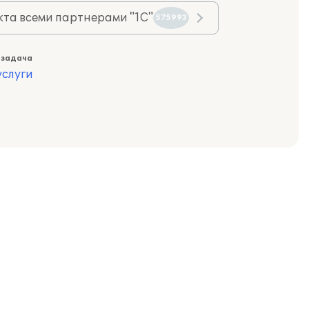
та всеми партнерами "1С"
575993
 задача
слуги