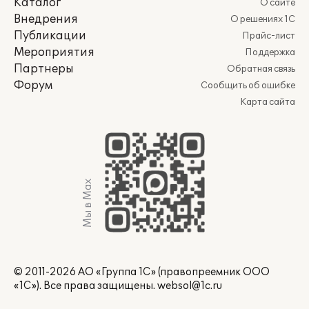
Каталог
О сайте
Внедрения
О решениях 1С
Публикации
Прайс-лист
Мероприятия
Поддержка
Партнеры
Обратная связь
Форум
Сообщить об ошибке
Карта сайта
Мы в Max
© 2011-2026 АО «Группа 1С» (правопреемник ООО
«1С»). Все права защищены.
websol@1c.ru