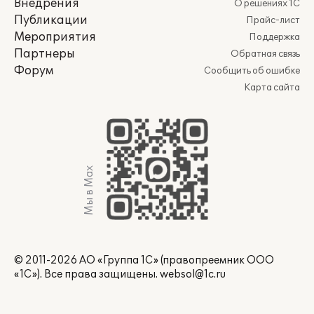
Внедрения
О решениях 1С
Публикации
Прайс-лист
Мероприятия
Поддержка
Партнеры
Обратная связь
Форум
Сообщить об ошибке
Карта сайта
Мы в Max
© 2011-2026 АО «Группа 1С» (правопреемник ООО
«1С»). Все права защищены.
websol@1c.ru