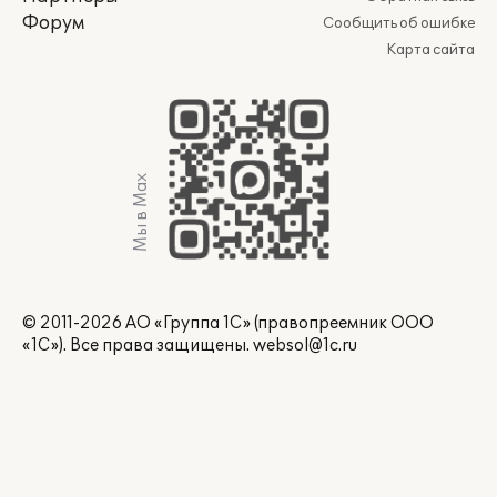
Форум
Сообщить об ошибке
Карта сайта
Мы в Max
© 2011-2026 АО «Группа 1С» (правопреемник ООО
«1С»). Все права защищены.
websol@1c.ru