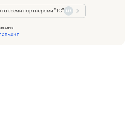
та всеми партнерами "1С"
138
 задача
лопмент