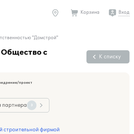
Корзина
Вход
етственностью "Домстрой"
 Общество с
К списку
недрение/проект
я партнера
3
й строительной фирмой