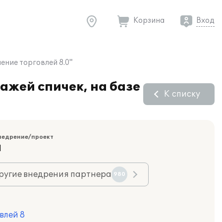
Корзина
Вход
ение торговлей 8.0"
жей спичек, на базе
К списку
недрение/проект
Я
ругие внедрения партнера
980
влей 8