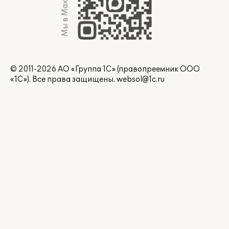
Мы в Max
© 2011-2026 АО «Группа 1С» (правопреемник ООО
«1С»). Все права защищены.
websol@1c.ru