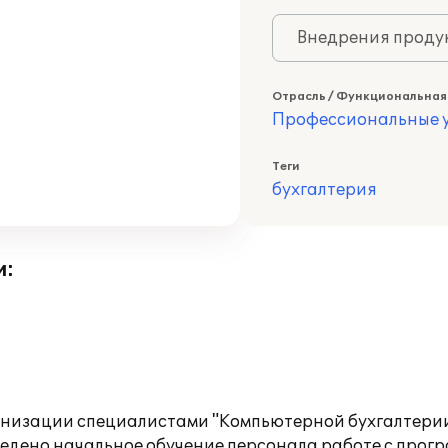
Внедрения продук
Отрасль / Функциональная
Профессиональные у
Теги
бухгалтерия
и:
ганизации специалистами "Компьютерной бухгалтери
едено начальное обучение персонала работе с прогр