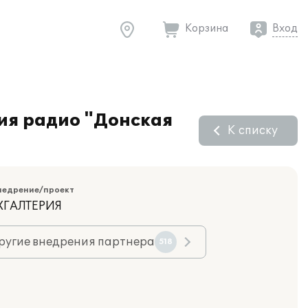
Корзина
Вход
ия радио "Донская
К списку
недрение/проект
ХГАЛТЕРИЯ
ругие внедрения партнера
518