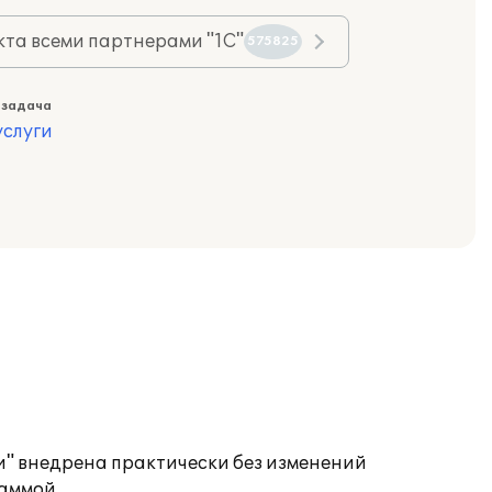
та всеми партнерами "1С"
575825
 задача
слуги
и" внедрена практически без изменений
аммой.