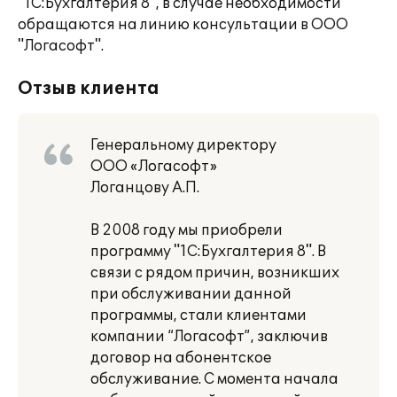
"1С:Бухгалтерия 8", в случае необходимости
обращаются на линию консультации в ООО
"Логасофт".
Отзыв клиента
Генеральному директору
ООО «Логасофт»
Логанцову А.П.
В 2008 году мы приобрели
программу "1С:Бухгалтерия 8". В
связи с рядом причин, возникших
при обслуживании данной
программы, стали клиентами
компании “Логасофт”, заключив
договор на абонентское
обслуживание. С момента начала