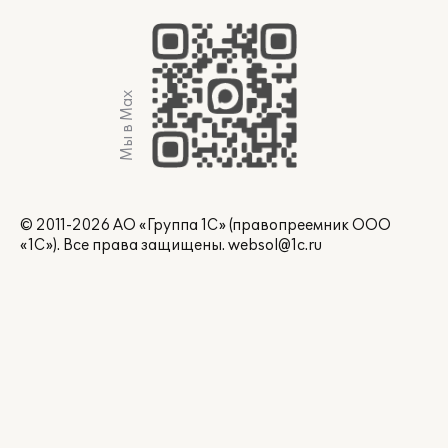
Мы в Max
© 2011-2026 АО «Группа 1С» (правопреемник ООО
«1С»). Все права защищены.
websol@1c.ru