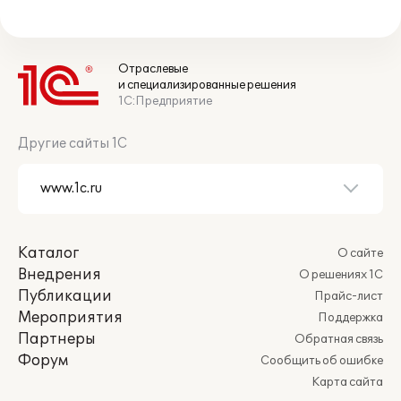
Отраслевые
и специализированные решения
1С:Предприятие
Другие сайты 1С
Каталог
О сайте
Внедрения
О решениях 1С
Публикации
Прайс-лист
Мероприятия
Поддержка
Партнеры
Обратная связь
Форум
Сообщить об ошибке
Карта сайта