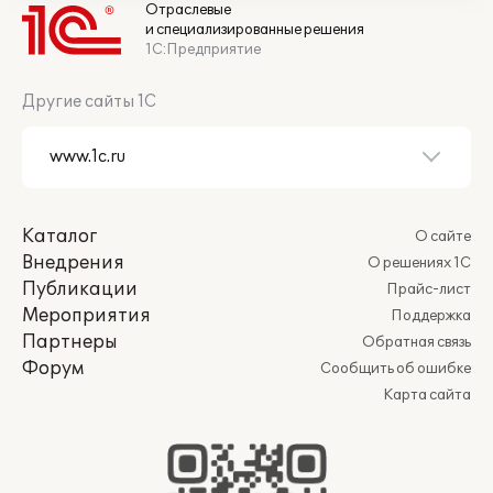
Отраслевые
и специализированные решения
1С:Предприятие
Другие сайты 1С
Каталог
О сайте
Внедрения
О решениях 1С
Публикации
Прайс-лист
Мероприятия
Поддержка
Партнеры
Обратная связь
Форум
Сообщить об ошибке
Карта сайта