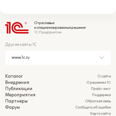
Отраслевые
и специализированные решения
1С:Предприятие
Другие сайты 1С
Каталог
О сайте
Внедрения
О решениях 1С
Публикации
Прайс-лист
Мероприятия
Поддержка
Партнеры
Обратная связь
Форум
Сообщить об ошибке
Карта сайта