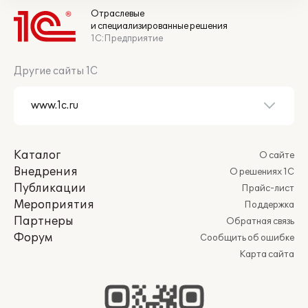
Отраслевые
и специализированные решения
1С:Предприятие
Другие сайты 1С
Каталог
О сайте
Внедрения
О решениях 1С
Публикации
Прайс-лист
Мероприятия
Поддержка
Партнеры
Обратная связь
Форум
Сообщить об ошибке
Карта сайта