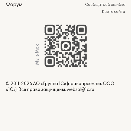
Форум
Сообщить об ошибке
Карта сайта
Мы в Max
© 2011-2026 АО «Группа 1С» (правопреемник ООО
«1С»). Все права защищены.
websol@1c.ru