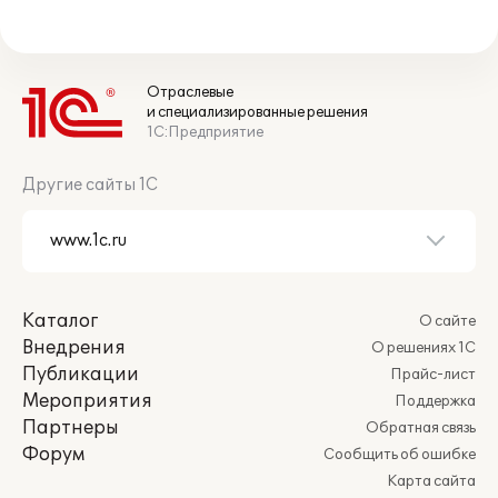
Отраслевые
и специализированные решения
1С:Предприятие
Другие сайты 1С
Каталог
О сайте
Внедрения
О решениях 1С
Публикации
Прайс-лист
Мероприятия
Поддержка
Партнеры
Обратная связь
Форум
Сообщить об ошибке
Карта сайта