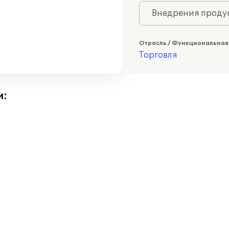
Внедрения продук
Отрасль / Функциональная
Торговля
и: