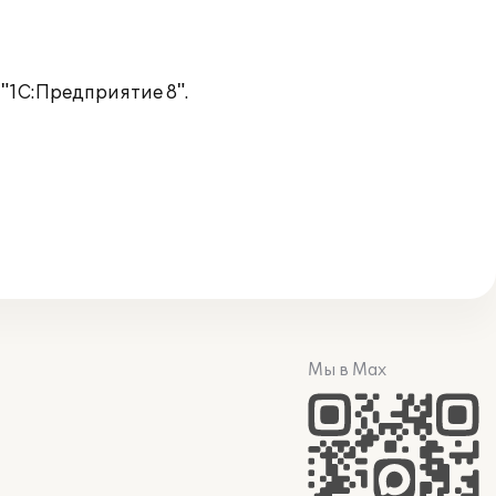
"1С:Предприятие 8".
Мы в Max