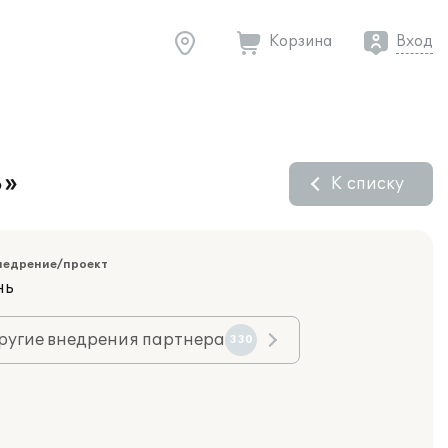
Корзина
Вход
8»
К списку
недрение/проект
нь
ругие внедрения партнера
330