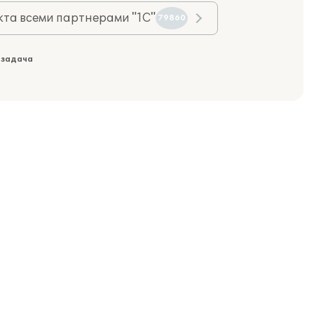
та всеми партнерами "1С"
79860
 задача