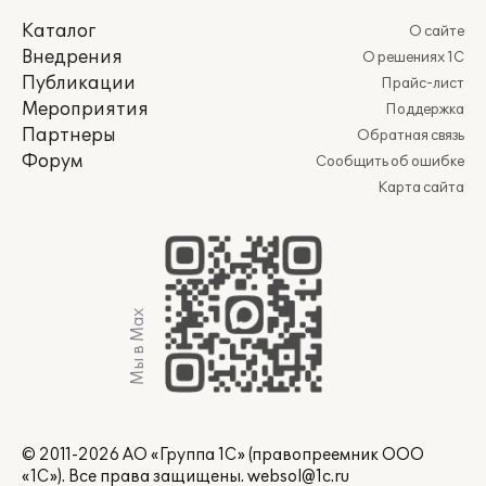
Каталог
О сайте
Внедрения
О решениях 1С
Публикации
Прайс-лист
Мероприятия
Поддержка
Партнеры
Обратная связь
Форум
Сообщить об ошибке
Карта сайта
Мы в Max
© 2011-2026 АО «Группа 1С» (правопреемник ООО
«1С»). Все права защищены.
websol@1c.ru