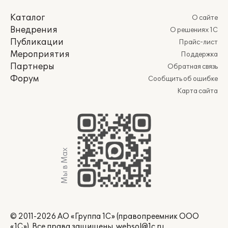
Каталог
О сайте
Внедрения
О решениях 1С
Публикации
Прайс-лист
Мероприятия
Поддержка
Партнеры
Обратная связь
Форум
Сообщить об ошибке
Карта сайта
Мы в Max
© 2011-2026 АО «Группа 1С» (правопреемник ООО
«1С»). Все права защищены.
websol@1c.ru