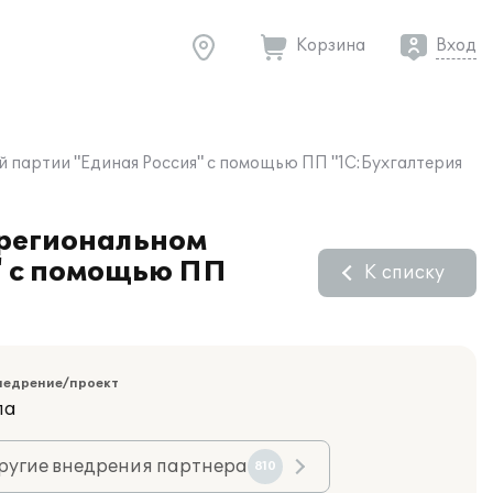
Корзина
Вход
 партии "Единая Россия" с помощью ПП "1С:Бухгалтерия
 региональном
" с помощью ПП
К списку
недрение/проект
ла
ругие внедрения партнера
810