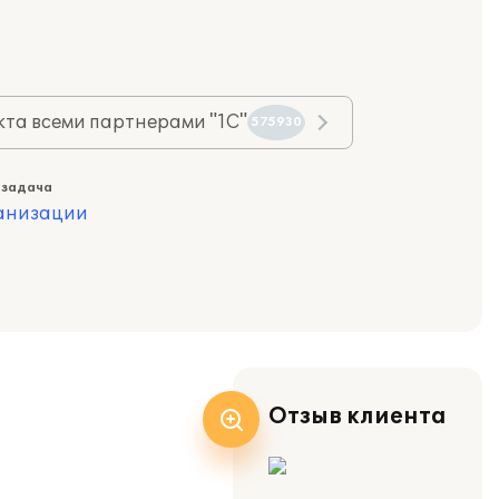
та всеми партнерами "1С"
575930
 задача
ганизации
Отзыв клиента