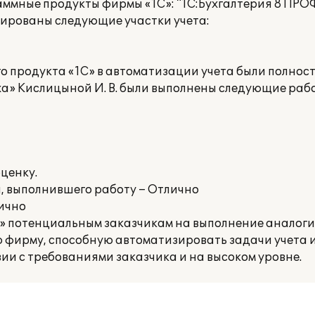
ммные продукты фирмы «1С»: "1С:Бухгалтерия 8 ПРО
ированы следующие участки учета:
 продукта «1С» в автоматизации учета были полнос
а» Кислицыной И. В. были выполнены следующие раб
ценку.
 выполнившего работу – Отлично
лично
а» потенциальным заказчикам на выполнение аналоги
ирму, способную автоматизировать задачи учета и
ии с требованиями заказчика и на высоком уровне.