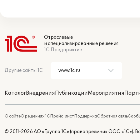
Отраслевые
и специализированные решения
1С:Предприятие
Другие сайты 1С
Каталог
Внедрения
Публикации
Мероприятия
Парт
О сайте
О решениях 1С
Прайс-лист
Поддержка
Обратная связь
Сообщ
© 2011-2026 АО «Группа 1С» (правопреемник ООО «1С»). 