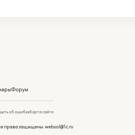
неры
Форум
ить об ошибке
Карта сайта
Все права защищены.
websol@1c.ru