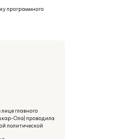
вку программного
лице главного
ошкар-Ола) проводила
ой политической