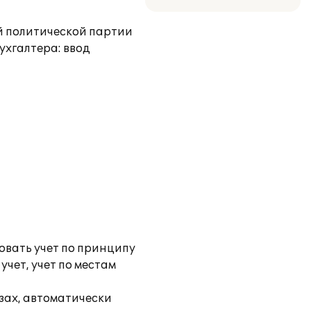
й политической партии
ухгалтера: ввод
овать учет по принципу
чет, учет по местам
зах, автоматически