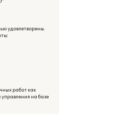
Ф"
тью удовлетворены.
оты:
чных работ как
 управления на базе