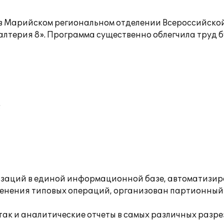
а в Марийском региональном отделении Всероссийско
алтерия 8». Программа существенно облегчила труд б
;
изаций в единой информационной базе, автоматизир
менения типовых операций, организован партионный у
так и аналитические отчеты в самых различных разре