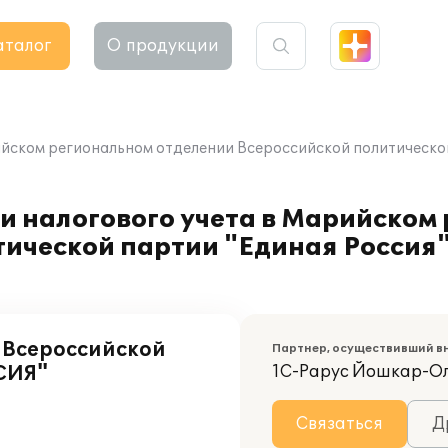
аталог
О продукции
ийском региональном отделении Всероссийской политической
и налогового учета в Марийском
тической партии "Единая Россия
 Всероссийской
Партнер, осуществивший в
СИЯ"
1С-Рарус Йошкар-О
Связаться
Д