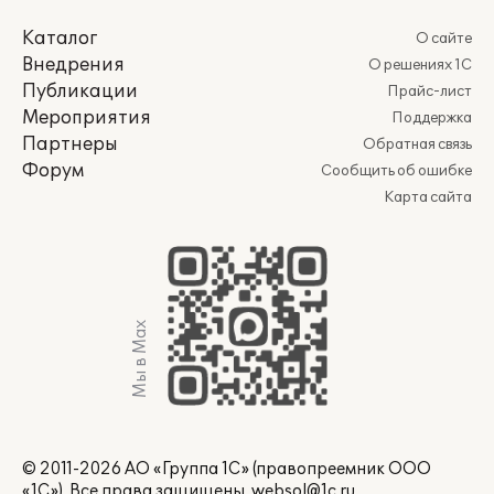
Каталог
О сайте
Внедрения
О решениях 1С
Публикации
Прайс-лист
Мероприятия
Поддержка
Партнеры
Обратная связь
Форум
Сообщить об ошибке
Карта сайта
Мы в Max
© 2011-2026 АО «Группа 1С» (правопреемник ООО
«1С»). Все права защищены.
websol@1c.ru