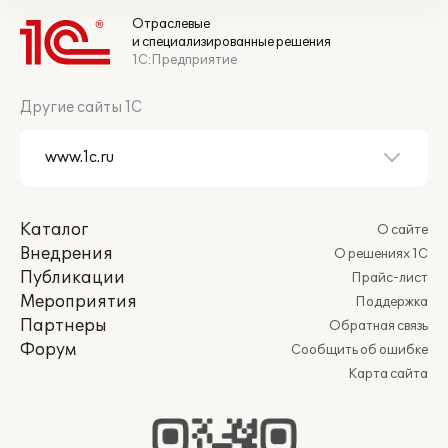
Отраслевые
и специализированные решения
1С:Предприятие
Другие сайты 1С
Каталог
О сайте
Внедрения
О решениях 1С
Публикации
Прайс-лист
Мероприятия
Поддержка
Партнеры
Обратная связь
Форум
Сообщить об ошибке
Карта сайта