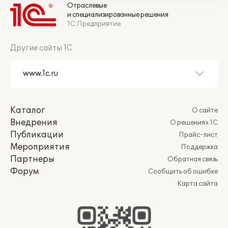
Отраслевые
и специализированные решения
1С:Предприятие
Другие сайты 1С
Каталог
О сайте
Внедрения
О решениях 1С
Публикации
Прайс-лист
Мероприятия
Поддержка
Партнеры
Обратная связь
Форум
Сообщить об ошибке
Карта сайта