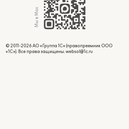
Мы в Max
© 2011-2026 АО «Группа 1С» (правопреемник ООО
«1С»). Все права защищены.
websol@1c.ru