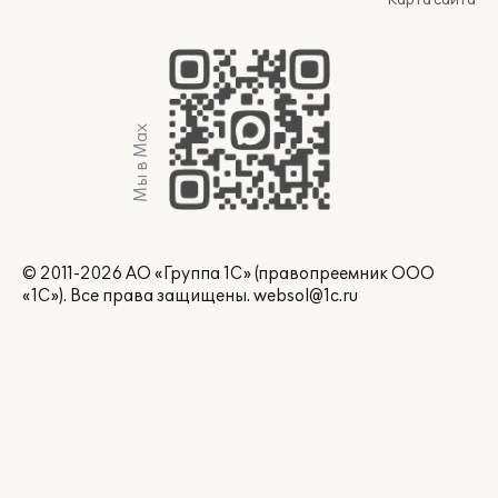
Карта сайта
Мы в Max
© 2011-2026 АО «Группа 1С» (правопреемник ООО
«1С»). Все права защищены.
websol@1c.ru