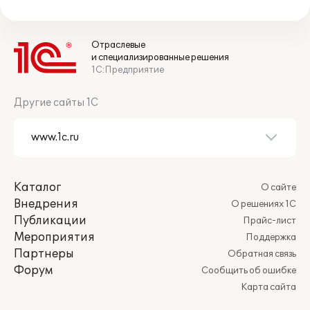
Отраслевые
и специализированные решения
1С:Предприятие
Другие сайты 1С
Каталог
О сайте
Внедрения
О решениях 1С
Публикации
Прайс-лист
Мероприятия
Поддержка
Партнеры
Обратная связь
Форум
Сообщить об ошибке
Карта сайта