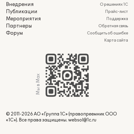
Внедрения
О решениях 1С
Публикации
Прайс-лист
Мероприятия
Поддержка
Партнеры
Обратная связь
Форум
Сообщить об ошибке
Карта сайта
Мы в Max
© 2011-2026 АО «Группа 1С» (правопреемник ООО
«1С»). Все права защищены.
websol@1c.ru