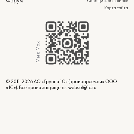
Форум
Сообщить об ошибке
Карта сайта
Мы в Max
© 2011-2026 АО «Группа 1С» (правопреемник ООО
«1С»). Все права защищены.
websol@1c.ru