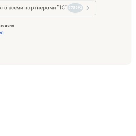
та всеми партнерами "1С"
575993
 задача
ес