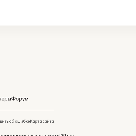
неры
Форум
ить об ошибке
Карта сайта