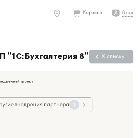
Корзина
Вход
П "1С:Бухгалтерия 8"
К списку
недрение/проект
ругие внедрения партнера
3