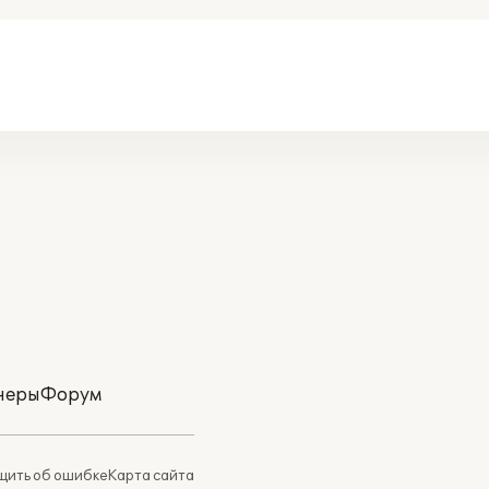
неры
Форум
ить об ошибке
Карта сайта