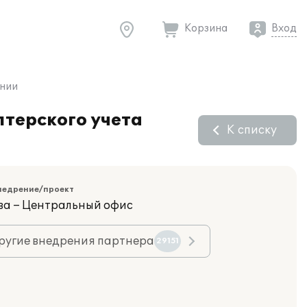
Корзина
Вход
ании
лтерского учета
К списку
недрение/проект
ва – Центральный офис
ругие внедрения партнера
29151