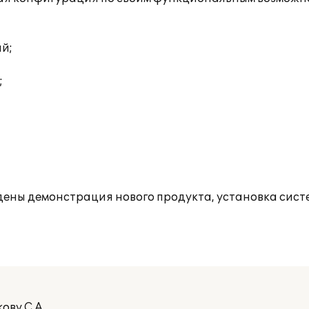
ий;
;
едены демонстрация нового продукта, установка сист
ову С.А.