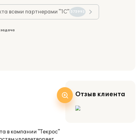
та всеми партнерами "1С"
575993
 задача
Отзыв клиента
та в компании "Текрос"
остям удовлетворяет