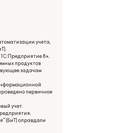
втоматизации учета,
Т).
1С:Предприятие 8».
ммных продуктов
ствующее задачам
е информационной
 проведено первичное
вый учет.
предприятия.
я" (БиТ) оправдали