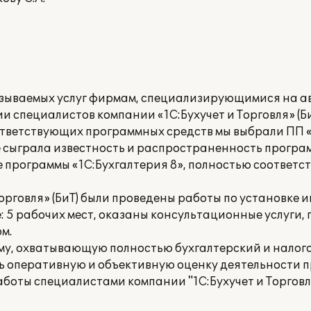
азываемых услуг фирмам, специализирующимися на а
 специалистов компании «1С:Бухучет и Торговля» (Би
ответствующих программных средств мы выбрали ПП «
 сыграла известность и распространенность програ
 программы «1С:Бухгалтерия 8», полностью соответ
орговля» (БиТ) были проведены работы по установк
: 5 рабочих мест, оказаны консультационные услуги,
м.
у, охватывающую полностью бухгалтерский и налого
ь оперативную и объективную оценку деятельности 
аботы специалистами компании "1С:Бухучет и Торговл