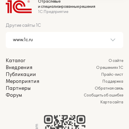
Отраслевые
и специализированные решения
1С:Предприятие
Другие сайты 1С
Каталог
О сайте
Внедрения
О решениях 1С
Публикации
Прайс-лист
Мероприятия
Поддержка
Партнеры
Обратная связь
Форум
Сообщить об ошибке
Карта сайта