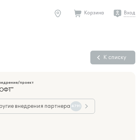
Корзина
Вход
К списку
недрение/проект
ОФТ"
ругие внедрения партнера
4791