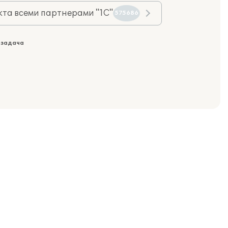
та всеми партнерами "1С"
575686
 задача