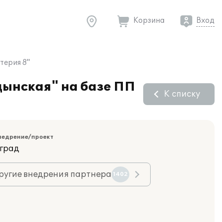
Корзина
Вход
терия 8"
цынская" на базе ПП
К списку
недрение/проект
оград
ругие внедрения партнера
1402