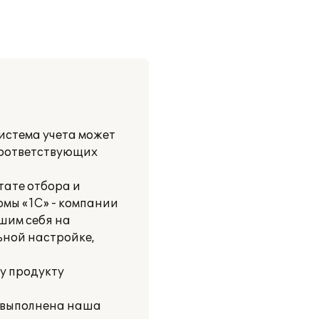
истема учета может
соответствующих
тате отбора и
рмы «1С» - компании
шим себя на
ьной настройке,
у продукту
и выполнена наша