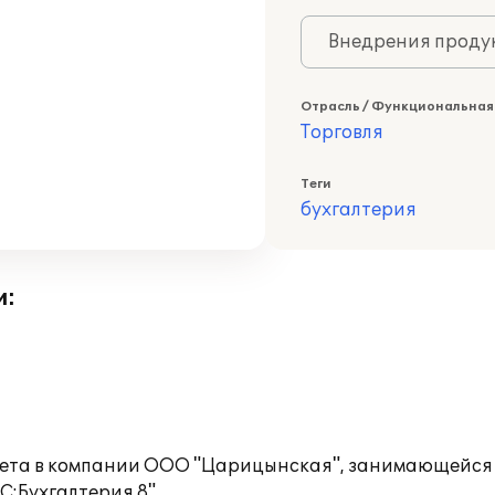
Внедрения продук
Отрасль / Функциональная
Торговля
Теги
бухгалтерия
и:
учета в компании ООО "Царицынская", занимающейся
:Бухгалтерия 8".