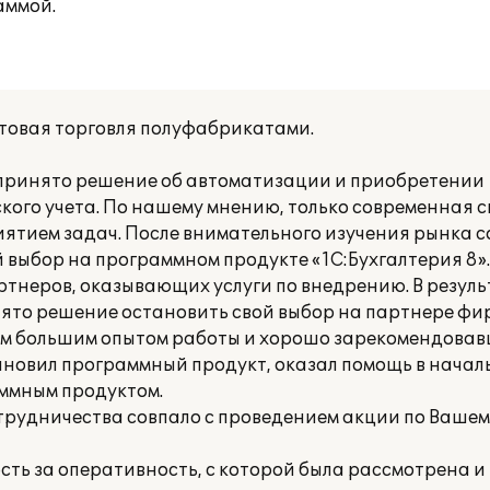
аммой.
товая торговля полуфабрикатами.
принято решение об автоматизации и приобретении
ого учета. По нашему мнению, только современная с
иятием задач. После внимательного изучения рынка 
 выбор на программном продукте «1С:Бухгалтерия 8».
ртнеров, оказывающих услуги по внедрению. В резуль
ято решение остановить свой выбор на партнере фи
щим большим опытом работы и хорошо зарекомендовав
новил программный продукт, оказал помощь в начал
аммным продуктом.
трудничества совпало с проведением акции по Вашем
сть за оперативность, с которой была рассмотрена 