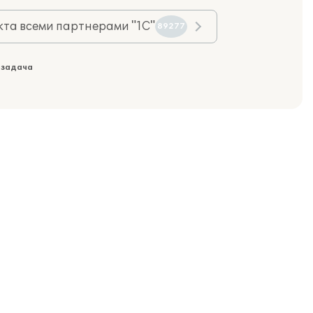
та всеми партнерами "1С"
89277
 задача