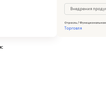
Внедрения продук
Отрасль / Функциональная
Торговля
и: