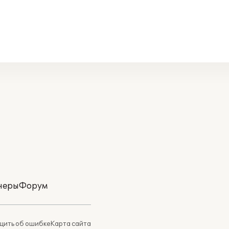
неры
Форум
ить об ошибке
Карта сайта