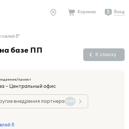
Корзина
Вход
говлей 8"
на базе ПП
К списку
недрение/проект
ва – Центральный офис
ругие внедрения партнера
6305
влей 8