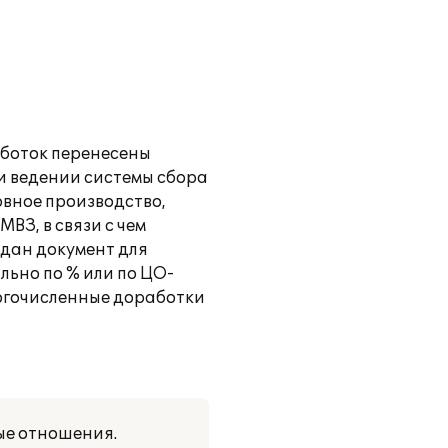
аботок перенесены
и ведении системы сбора
овное производство,
ВЗ, в связи с чем
здан документ для
льно по % или по ЦО-
многочисленные доработки
ые отношения.