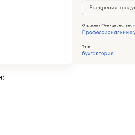
Внедрения продук
Отрасль / Функциональная
Профессиональные у
Теги
бухгалтерия
и: