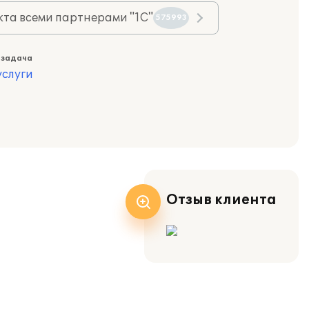
та всеми партнерами "1С"
575993
 задача
слуги
Отзыв клиента