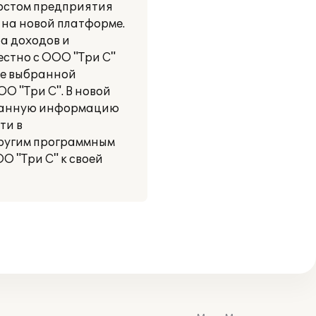
ростом предприятия
 на новой платформе.
а доходов и
естно с ООО "Три С"
ие выбранной
 "Три С". В новой
ованную информацию
ти в
другим программным
 "Три С" к своей