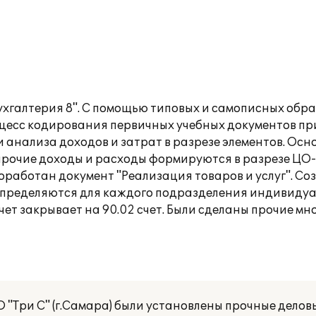
ухгалтерия 8". С помощью типовых и самописных обр
роцесс кодирования первичных учебных документов пр
 анализа доходов и затрат в разрезе элементов. Осн
рочие доходы и расходы формируются в разрезе ЦО-М
работан документ "Реализация товаров и услуг". Со
аспределяются для каждого подразделения индивидуа
 счет закрывает на 90.02 счет. Были сделаны прочие 
 "Три С" (г.Самара) были установлены прочные делов