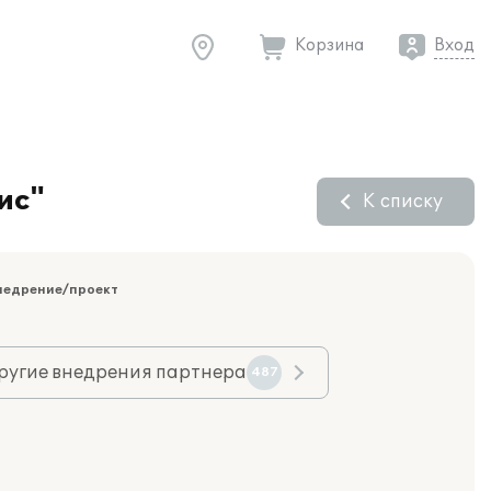
Корзина
Вход
ис"
К списку
недрение/проект
ругие внедрения партнера
487